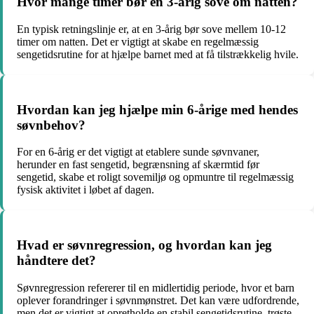
Hvor mange timer bør en 3-årig sove om natten?
En typisk retningslinje er, at en 3-årig bør sove mellem 10-12
timer om natten. Det er vigtigt at skabe en regelmæssig
sengetidsrutine for at hjælpe barnet med at få tilstrækkelig hvile.
Hvordan kan jeg hjælpe min 6-årige med hendes
søvnbehov?
For en 6-årig er det vigtigt at etablere sunde søvnvaner,
herunder en fast sengetid, begrænsning af skærmtid før
sengetid, skabe et roligt sovemiljø og opmuntre til regelmæssig
fysisk aktivitet i løbet af dagen.
Hvad er søvnregression, og hvordan kan jeg
håndtere det?
Søvnregression refererer til en midlertidig periode, hvor et barn
oplever forandringer i søvnmønstret. Det kan være udfordrende,
men det er vigtigt at opretholde en stabil sengetidsrutine, trøste