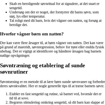
Skab en beroligende søvnritual for at signalere, at det snart er
sengetid.
Undersøg om der er noget, der forstyrrer dit barns søvn, som
støj, lys eller temperatur.
Tal roligt med dit barn, hvis det vågner om natten, og forsøg at
berolige det.
Hvorfor vågner børn om natten?
Der kan være flere årsager til, at børn vågner om natten. Det kan være
på grund af mareridt, søvnregression, behov for trøst eller endda fysisk
ubehag. Det er vigtigt at identificere og håndtere årsagen bag barnets
natlige opvågninger.
Søvntræning og etablering af sunde
søvnrutiner
Søvntræning er en metode til at lære børn sunde søvnvaner og forbedre
deres søvnkvalitet. Her er nogle generelle tips til at træne barnets søvn:
Etabler en fast sengetid og rutine, så barnet ved, hvornår det er
tid til at sove.
Begræns stimulering omkring sengetid, så dit barn kan slappe af