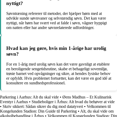
nyttigt?
Søvntræning refererer til metoder, der hjælper børn med at
udvikle sunde søvnvaner og selvstændig søvn. Det kan være
nyttigt, når børn har svært ved at falde i søvn, vågner hyppigt
om natten eller har andre søvnrelaterede udfordringer.
Hvad kan jeg gøre, hvis min 1-årige har urolig
søvn?
For en 1-årig med urolig søvn kan det være gavnligt at etablere
en beroligende sengetidsrutine, skabe et behageligt sovemiljø,
trøste barnet ved opvågninger og sikre, at hendes fysiske behov
er opfyldt. Hvis problemet fortsætter, kan det være en god idé at
konsultere en sundhedsprofessionel.
Parkering i Aarhus: Alt du skal vide
•
Øens Madhus – Et Kulinarisk
Eventyr i Aarhus
•
Studieboliger i Århus: Alt hvad du behøver at vide
•
Skriv sikkert: Sådan sikrer du dig mod datatyveri
•
Velkommen til
Kongelunden Stadion: Din Guide til Parkering
•
Alt, du skal vide om
alkoholbehandling i Århus
•
Velkommen til Kongelunden Stadion: Din