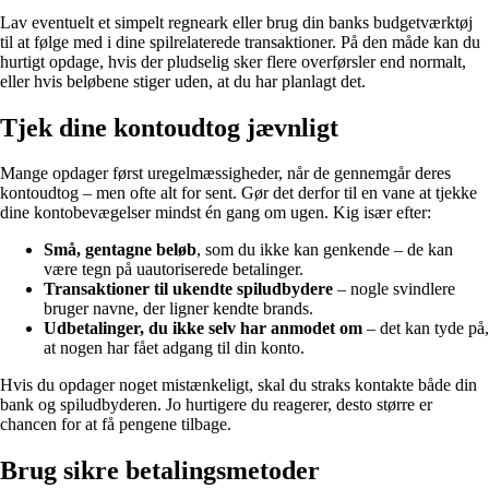
Lav eventuelt et simpelt regneark eller brug din banks budgetværktøj
til at følge med i dine spilrelaterede transaktioner. På den måde kan du
hurtigt opdage, hvis der pludselig sker flere overførsler end normalt,
eller hvis beløbene stiger uden, at du har planlagt det.
Tjek dine kontoudtog jævnligt
Mange opdager først uregelmæssigheder, når de gennemgår deres
kontoudtog – men ofte alt for sent. Gør det derfor til en vane at tjekke
dine kontobevægelser mindst én gang om ugen. Kig især efter:
Små, gentagne beløb
, som du ikke kan genkende – de kan
være tegn på uautoriserede betalinger.
Transaktioner til ukendte spiludbydere
– nogle svindlere
bruger navne, der ligner kendte brands.
Udbetalinger, du ikke selv har anmodet om
– det kan tyde på,
at nogen har fået adgang til din konto.
Hvis du opdager noget mistænkeligt, skal du straks kontakte både din
bank og spiludbyderen. Jo hurtigere du reagerer, desto større er
chancen for at få pengene tilbage.
Brug sikre betalingsmetoder