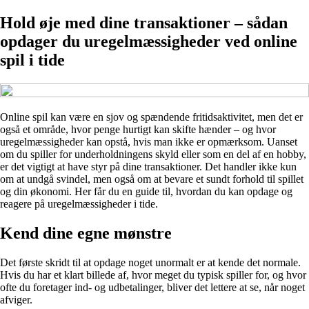
Hold øje med dine transaktioner – sådan
opdager du uregelmæssigheder ved online
spil i tide
Online spil kan være en sjov og spændende fritidsaktivitet, men det er
også et område, hvor penge hurtigt kan skifte hænder – og hvor
uregelmæssigheder kan opstå, hvis man ikke er opmærksom. Uanset
om du spiller for underholdningens skyld eller som en del af en hobby,
er det vigtigt at have styr på dine transaktioner. Det handler ikke kun
om at undgå svindel, men også om at bevare et sundt forhold til spillet
og din økonomi. Her får du en guide til, hvordan du kan opdage og
reagere på uregelmæssigheder i tide.
Kend dine egne mønstre
Det første skridt til at opdage noget unormalt er at kende det normale.
Hvis du har et klart billede af, hvor meget du typisk spiller for, og hvor
ofte du foretager ind- og udbetalinger, bliver det lettere at se, når noget
afviger.