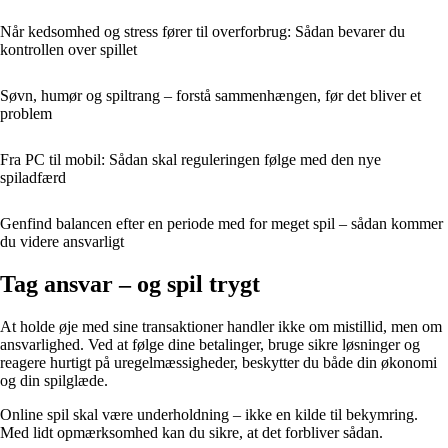
Når kedsomhed og stress fører til overforbrug: Sådan bevarer du
kontrollen over spillet
Søvn, humør og spiltrang – forstå sammenhængen, før det bliver et
problem
Fra PC til mobil: Sådan skal reguleringen følge med den nye
spiladfærd
Genfind balancen efter en periode med for meget spil – sådan kommer
du videre ansvarligt
Tag ansvar – og spil trygt
At holde øje med sine transaktioner handler ikke om mistillid, men om
ansvarlighed. Ved at følge dine betalinger, bruge sikre løsninger og
reagere hurtigt på uregelmæssigheder, beskytter du både din økonomi
og din spilglæde.
Online spil skal være underholdning – ikke en kilde til bekymring.
Med lidt opmærksomhed kan du sikre, at det forbliver sådan.