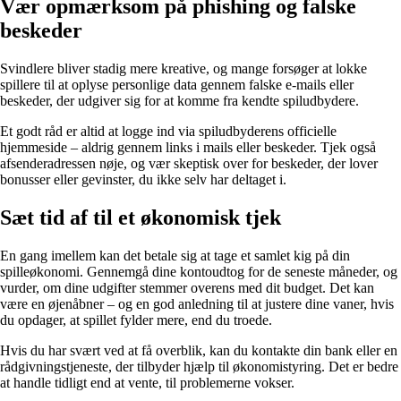
Vær opmærksom på phishing og falske
beskeder
Svindlere bliver stadig mere kreative, og mange forsøger at lokke
spillere til at oplyse personlige data gennem falske e-mails eller
beskeder, der udgiver sig for at komme fra kendte spiludbydere.
Et godt råd er altid at logge ind via spiludbyderens officielle
hjemmeside – aldrig gennem links i mails eller beskeder. Tjek også
afsenderadressen nøje, og vær skeptisk over for beskeder, der lover
bonusser eller gevinster, du ikke selv har deltaget i.
Sæt tid af til et økonomisk tjek
En gang imellem kan det betale sig at tage et samlet kig på din
spilleøkonomi. Gennemgå dine kontoudtog for de seneste måneder, og
vurder, om dine udgifter stemmer overens med dit budget. Det kan
være en øjenåbner – og en god anledning til at justere dine vaner, hvis
du opdager, at spillet fylder mere, end du troede.
Hvis du har svært ved at få overblik, kan du kontakte din bank eller en
rådgivningstjeneste, der tilbyder hjælp til økonomistyring. Det er bedre
at handle tidligt end at vente, til problemerne vokser.